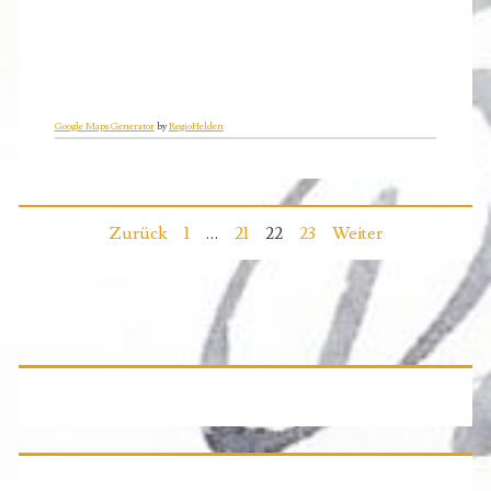
Google Maps Generator
by
RegioHelden
Seitennummerierung
Zurück
1
…
21
22
23
Weiter
der
Beiträge
Primäre
Seitenleiste