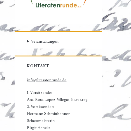
Veranstaltungen
KONTAKT:
info@literatenrunde.de
1. Vorsitzende:
Ana-Rosa López-Villegas, lic.rer.reg.
2. Vorsitzender:
Hermann Schmitthenner
Schatzmeisterin:
Birgit Heneka