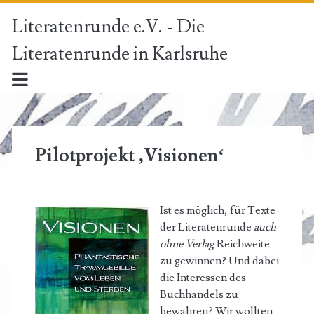
Literatenrunde e.V. - Die
Literatenrunde in Karlsruhe
Pilotprojekt ‚Visionen‘
Ist es möglich, für Texte
der Literatenrunde
auch
ohne Verlag
Reichweite
zu gewinnen? Und dabei
die Interessen des
Buchhandels zu
bewahren? Wir wollten