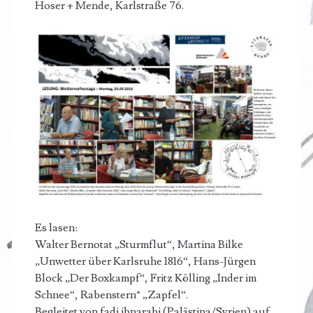
Hoser + Mende, Karlstraße 76.
Es lasen:
Walter Bernotat „Sturmflut“, Martina Bilke
„Unwetter über Karlsruhe 1816“, Hans-Jürgen
Block „Der Boxkampf“, Fritz Kölling „Inder im
Schnee“, Rabenstern* „Zapfel“.
Begleitet von fadi ibnarabi (Palästina/Syrien) auf